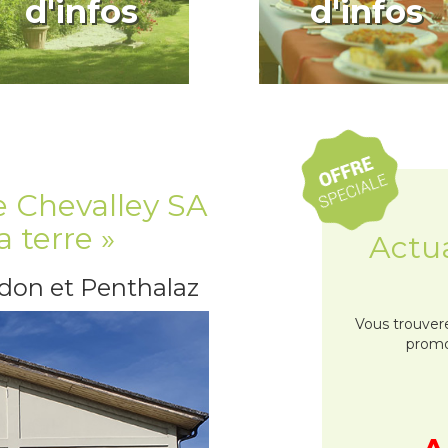
d'infos
d'infos
e Chevalley SA
a terre »
Actua
rdon et Penthalaz
Vous trouvere
promot