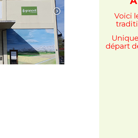
A
Voici 
tradit
Unique
départ d